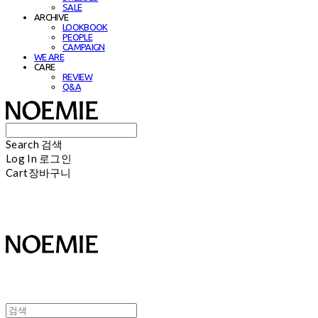
SALE
ARCHIVE
LOOKBOOK
PEOPLE
CAMPAIGN
WE ARE
CARE
REVIEW
Q&A
Search
검색
Log In
로그인
Cart
장바구니