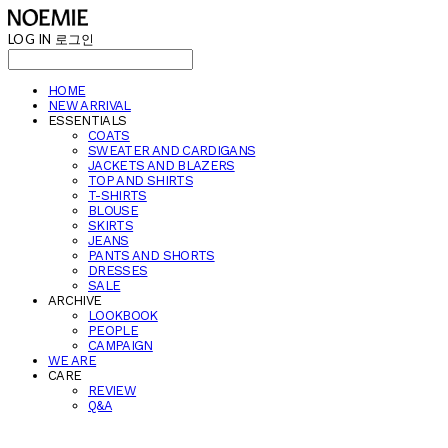
LOG IN
로그인
HOME
NEW ARRIVAL
ESSENTIALS
COATS
SWEATER AND CARDIGANS
JACKETS AND BLAZERS
TOP AND SHIRTS
T-SHIRTS
BLOUSE
SKIRTS
JEANS
PANTS AND SHORTS
DRESSES
SALE
ARCHIVE
LOOKBOOK
PEOPLE
CAMPAIGN
WE ARE
CARE
REVIEW
Q&A