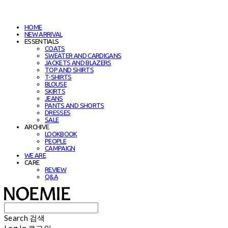
HOME
NEW ARRIVAL
ESSENTIALS
COATS
SWEATER AND CARDIGANS
JACKETS AND BLAZERS
TOP AND SHIRTS
T-SHIRTS
BLOUSE
SKIRTS
JEANS
PANTS AND SHORTS
DRESSES
SALE
ARCHIVE
LOOKBOOK
PEOPLE
CAMPAIGN
WE ARE
CARE
REVIEW
Q&A
Search
검색
Log In
로그인