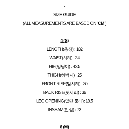
-
SIZE GUIDE
(ALL MEASUREMENTS ARE BASED ON '
CM
')
4 (S)
LENGTH(총장) : 102
WAIST(허리) : 34
HIP(엉덩이) : 42.5
THIGH(허벅지) : 25
FRONT RISE(앞시리) : 30
BACK RISE(뒷시리) : 36
LEG OPENING(밑단 둘레): 18.5
INSEAM(인심) : 72
6 (M)