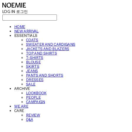
LOG IN
로그인
HOME
NEW ARRIVAL
ESSENTIALS
COATS
SWEATER AND CARDIGANS
JACKETS AND BLAZERS
TOP AND SHIRTS
T-SHIRTS
BLOUSE
SKIRTS
JEANS
PANTS AND SHORTS
DRESSES
SALE
ARCHIVE
LOOKBOOK
PEOPLE
CAMPAIGN
WE ARE
CARE
REVIEW
Q&A