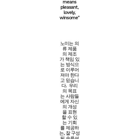
means
pleasant,
lovely,
winsome"
노미는 의
류 제품
의 제조
가 책임 있
는 방식으
로 이루어
져야 한다
고 믿습니
다. 우리
의 목표
는 사람들
에게 자신
의 개성
을 표현
할 수 있
는 기회
를 제공하
는, 잘 구성
된 솔루션