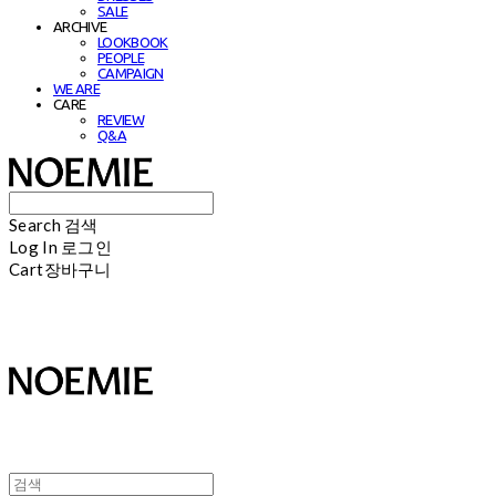
SALE
ARCHIVE
LOOKBOOK
PEOPLE
CAMPAIGN
WE ARE
CARE
REVIEW
Q&A
Search
검색
Log In
로그인
Cart
장바구니