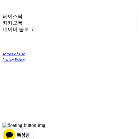
페이스북
카카오톡
네이버 블로그
Terms of Use
Privacy Policy
Confirm Entrepreneur Information
Company Name: 에프터세븐 AFTERSEVEN | Owner: Joonpyo Kim 김준표 | Personal
Info Manager: 김준표 | Phone Number: 010-8480-3088 | Email:
joon.p.k93@gmail.com
Address: 서울시 송파구 올림픽로 212 C동 1004호 | Business Registration Number:
811-
13-01786
| Business License:
2022-서울송파-1515
| Hosting by sixshop