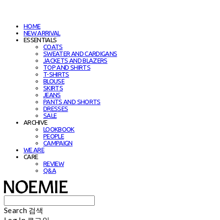
HOME
NEW ARRIVAL
ESSENTIALS
COATS
SWEATER AND CARDIGANS
JACKETS AND BLAZERS
TOP AND SHIRTS
T-SHIRTS
BLOUSE
SKIRTS
JEANS
PANTS AND SHORTS
DRESSES
SALE
ARCHIVE
LOOKBOOK
PEOPLE
CAMPAIGN
WE ARE
CARE
REVIEW
Q&A
Search
검색
Log In
로그인