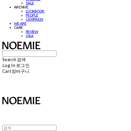
SALE
ARCHIVE
LOOKBOOK
PEOPLE
CAMPAIGN
WE ARE
CARE
REVIEW
Q&A
Search
검색
Log In
로그인
Cart
장바구니