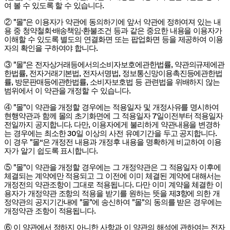
여 볼 수 있도록 할 수 있습니다.
② "몰"은 이용자가 약관에 동의하기에 앞서 약관에 정하여져 있는 내
용 중 청약철회·배송책임·환불조건 등과 같은 중요한 내용을 이용자가
이해할 수 있도록 별도의 연결화면 또는 팝업화면 등을 제공하여 이용
자의 확인을 구하여야 합니다.
③ "몰"은 전자상거래등에서의소비자보호에관한법률, 약관의규제에관
한법률, 전자거래기본법, 전자서명법, 정보통신망이용촉진등에관한법
률, 방문판매등에관한법률, 소비자보호법 등 관련법을 위배하지 않는
범위에서 이 약관을 개정할 수 있습니다.
④ "몰"이 약관을 개정할 경우에는 적용일자 및 개정사유를 명시하여
현행약관과 함께 몰의 초기화면에 그 적용일자 7일이전부터 적용일자
전일까지 공지합니다. 다만, 이용자에게 불리하게 약관내용을 변경하
는 경우에는 최소한 30일 이상의 사전 유예기간을 두고 공지합니다.
이 경우 "몰“은 개정전 내용과 개정후 내용을 명확하게 비교하여 이용
자가 알기 쉽도록 표시합니다.
⑤ "몰"이 약관을 개정할 경우에는 그 개정약관은 그 적용일자 이후에
체결되는 계약에만 적용되고 그 이전에 이미 체결된 계약에 대해서는
개정전의 약관조항이 그대로 적용됩니다. 다만 이미 계약을 체결한 이
용자가 개정약관 조항의 적용을 받기를 원하는 뜻을 제3항에 의한 개
정약관의 공지기간내에 "몰"에 송신하여 "몰"의 동의를 받은 경우에는
개정약관 조항이 적용됩니다.
⑥ 이 약관에서 정하지 아니한 사항과 이 약관의 해석에 관하여는 전자