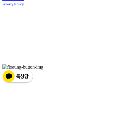
Privacy Policy
Confirm Entrepreneur Information
Company Name: 에프터세븐 AFTERSEVEN | Owner: Joonpyo Kim 김준표 | Personal
Info Manager: 김준표 | Phone Number: 010-8480-3088 | Email:
joon.p.k93@gmail.com
Address: 서울시 송파구 올림픽로 212 C동 1004호 | Business Registration Number:
811-
13-01786
| Business License:
2022-서울송파-1515
| Hosting by sixshop