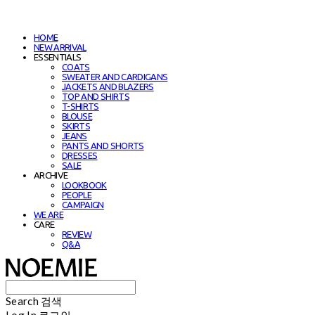
HOME
NEW ARRIVAL
ESSENTIALS
COATS
SWEATER AND CARDIGANS
JACKETS AND BLAZERS
TOP AND SHIRTS
T-SHIRTS
BLOUSE
SKIRTS
JEANS
PANTS AND SHORTS
DRESSES
SALE
ARCHIVE
LOOKBOOK
PEOPLE
CAMPAIGN
WE ARE
CARE
REVIEW
Q&A
Search
검색
Log In
로그인